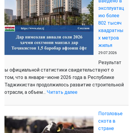
введено в
гостиниц
эксплуатац
и
ию более
ресторанов
802 тысяч
достиг
квадратны
2,4
х метров
млрд
жилья
сомони
29.07.2026
Результат
ы официальной статистики свидетельствуют о
том, что в январе–июне 2026 года в Республике
Таджикистан продолжилось развитие строительной
:
отрасли, а объем…
Читать далее
В
первом
Поголовье
полугодии
скота в
2026
стране
года