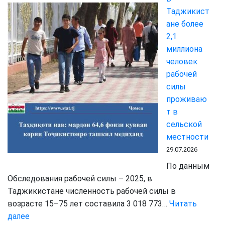
Таджикист
сельского
ане более
хозяйства
2,1
увеличился
миллиона
в
человек
первом
рабочей
полугодии
силы
2026
проживаю
года
т в
сельской
местности
29.07.2026
По данным
Обследования рабочей силы – 2025, в
Таджикистане численность рабочей силы в
возрасте 15–75 лет составила 3 018 773…
Читать
:
далее