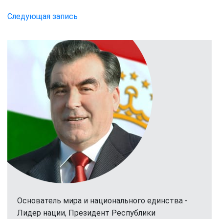
В
Таджикистане
Следующая запись
более
2,1
миллиона
человек
рабочей
силы
проживают
в
сельской
местности
Основатель мира и национального единства -
Лидер нации, Президент Республики