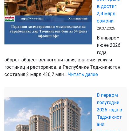
в достиг
2,4 млрд
сомони
29.07.2026
В январе–
июне 2026
года
оборот общественного питания, включая услуги
гостиниц и ресторанов, в Республике Таджикистан
:
составил 2 млрд 430,7 млн…
Читать далее
В
первом
В первом
полугодии
полугодии
2026
2026 года в
года
Таджикист
оборот
ане
услуг