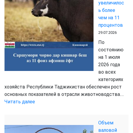
увеличилос
в
ь более
Таджикистане
чем на 11
введено
процентов
в
эксплуатацию
29.07.2026
более
По
802
состоянию
тысяч
на 1 июля
квадратных
2026 года
метров
во всех
жилья
категориях
хозяйств Республики Таджикистан обеспечен рост
основных показателей в отрасли животноводства.…
:
Читать далее
Поголовье
скота
Объем
в
валовой
стране