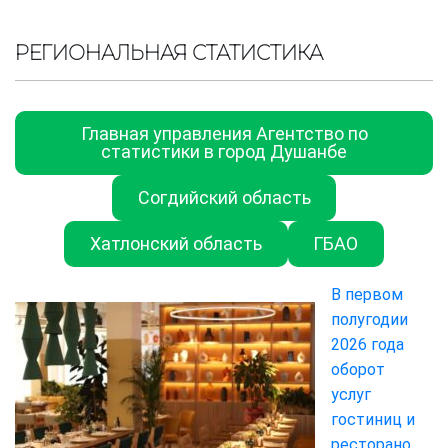
РЕГИОНАЛЬНАЯ СТАТИСТИКА
Главная управления Агентство по
статистики в город Душанбе
Согдийский область
Хатлонский область
ГБАО
В первом
полугодии
2026 года
оборот
услуг
гостиниц и
ресторано