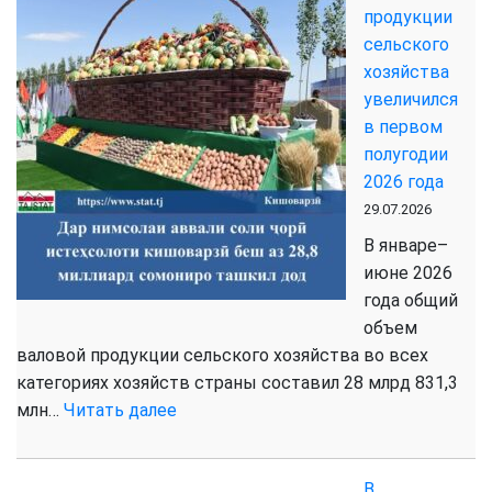
продукции
увеличилось
сельского
более
хозяйства
чем
увеличился
на
в первом
11
полугодии
процентов
2026 года
29.07.2026
В январе–
июне 2026
года общий
объем
валовой продукции сельского хозяйства во всех
категориях хозяйств страны составил 28 млрд 831,3
:
млн…
Читать далее
Объем
валовой
В
продукции